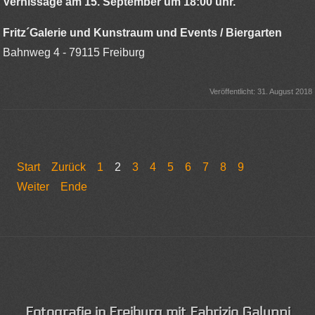
Vernissage am 15. September um 18:00 uhr.
Fritz´Galerie und Kunstraum und Events / Biergarten
Bahnweg 4 - 79115 Freiburg
Veröffentlicht: 31. August 2018
Start
Zurück
1
2
3
4
5
6
7
8
9
Weiter
Ende
Fotografie in Freiburg mit Fabrizio Galuppi