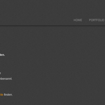
HOME
PORTFOLIO
den.
?
umbenannt.
ite
finden.